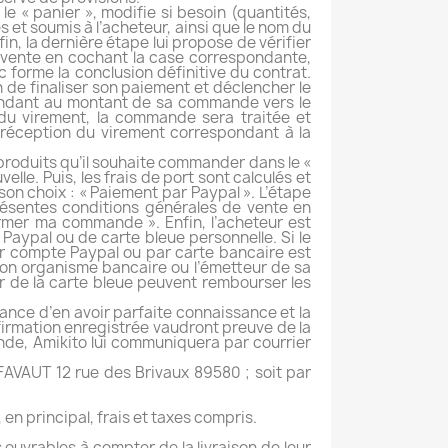
e « panier », modifie si besoin (quantités,
és et soumis à l’acheteur, ainsi que le nom du
in, la dernière étape lui propose de vérifier
 vente en cochant la case correspondante,
 forme la conclusion définitive du contrat.
de finaliser son paiement et déclencher le
pondant au montant de sa commande vers le
du virement, la commande sera traitée et
s réception du virement correspondant à la
 produits qu’il souhaite commander dans le «
elle. Puis, les frais de port sont calculés et
son choix : « Paiement par Paypal ». L’étape
résentes conditions générales de vente en
irmer ma commande ». Enfin, l’acheteur est
Paypal ou de carte bleue personnelle. Si le
r compte Paypal ou par carte bancaire est
r son organisme bancaire ou l’émetteur de sa
ur de la carte bleue peuvent rembourser les
nce d’en avoir parfaite connaissance et la
firmation enregistrée vaudront preuve de la
ande, Amikito lui communiquera par courrier
s FAVAUT 12 rue des Brivaux 89580 ; soit par
en principal, frais et taxes compris.
 ouvrables à compter de la livraison de leur