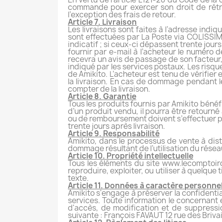
commande pour exercer son droit de rétra
l’exception des frais de retour.
Article 7. Livraison
Les livraisons sont faites à l’adresse i
sont effectuées par La Poste via COLISSIMO,
indicatif ; si ceux-ci dépassent trente jou
fournir par e-mail à l’acheteur le numéro de
recevra un avis de passage de son facteur,
indiqué par les services postaux. Les risqu
de Amikito. L’acheteur est tenu de vérifier
la livraison. En cas de dommage pendant le
compter de la livraison.
Article 8. Garantie
Tous les produits fournis par Amikito bénéfi
d’un produit vendu, il pourra être retourn
ou de remboursement doivent s’effectuer pa
trente jours après livraison.
Article 9. Responsabilité
Amikito, dans le processus de vente à dis
dommage résultant de l’utilisation du réseau
Article 10. Propriété intellectuelle
Tous les éléments du site www.lecomptoirdef
reproduire, exploiter, ou utiliser à quelque 
texte.
Article 11. Données à caractère personne
Amikito s'engage à préserver la confidential
services. Toute information le concernant es
d'accès, de modification et de suppressi
suivante : François FAVAUT 12 rue des Briv