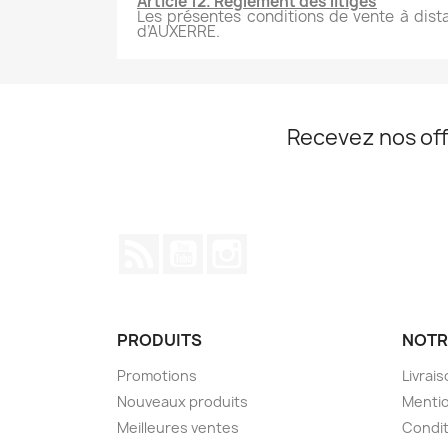
Article 12. Règlement des litiges
Les présentes conditions de vente à distan
d’AUXERRE.
Recevez nos off
Rss
YouTube
Instagram
PRODUITS
NOTR
Promotions
Livrai
Nouveaux produits
Mentio
Meilleures ventes
Condit