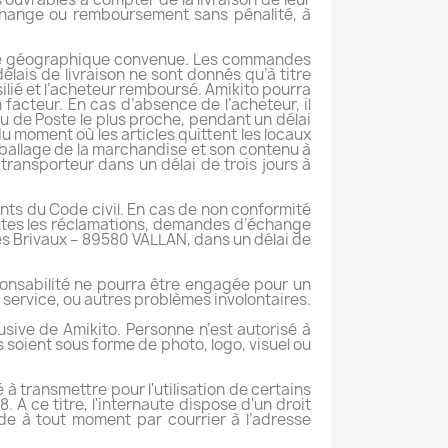
échange ou remboursement sans pénalité, à
zone géographique convenue. Les commandes
élais de livraison ne sont donnés qu’à titre
ilié et l’acheteur remboursé. Amikito pourra
n facteur. En cas d’absence de l’acheteur, il
u de Poste le plus proche, pendant un délai
u moment où les articles quittent les locaux
emballage de la marchandise et son contenu à
transporteur dans un délai de trois jours à
vants du Code civil. En cas de non conformité
Toutes les réclamations, demandes d’échange
es Brivaux – 89580 VALLAN, dans un délai de
ponsabilité ne pourra être engagée pour un
u service, ou autres problèmes involontaires.
lusive de Amikito. Personne n’est autorisé à
ls soient sous forme de photo, logo, visuel ou
 à transmettre pour l'utilisation de certains
. A ce titre, l'internaute dispose d'un droit
de à tout moment par courrier à l’adresse