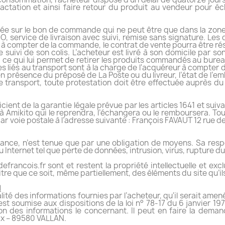
ctation et ainsi faire retour du produit au vendeur pour 
ndiquée sur le bon de commande qui ne peut être que dans la 
 service de livraison avec suivi, remise sans signature. Les d
rs à compter de la commande, le contrat de vente pourra être rés
 suivi de son colis. L’acheteur est livré à son domicile par so
 ce qui lui permet de retirer les produits commandés au burea
es liés au transport sont à la charge de l'acquéreur à compter d
 en présence du préposé de La Poste ou du livreur, l’état de l’
 transport, toute protestation doit être effectuée auprès du 
cient de la garantie légale prévue par les articles 1641 et sui
é à Amikito qui le reprendra, l’échangera ou le remboursera. 
r voie postale à l’adresse suivante : François FAVAUT 12 rue d
tance, n’est tenue que par une obligation de moyens. Sa res
 Internet tel que perte de données, intrusion, virus, rupture d
rancois.fr sont et restent la propriété intellectuelle et exc
titre que ce soit, même partiellement, des éléments du site qu’i
l
ité des informations fournies par l’acheteur, qu'il serait amené
t soumise aux dispositions de la loi n° 78-17 du 6 janvier 1978
on des informations le concernant. Il peut en faire la deman
aix – 89580 VALLAN.