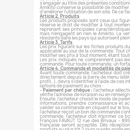
s’engager au titre des présentes condition
Amikito conserve la possibilité de modifie
d'améliorer l’utilisation de son site. De ce 
Article 2. Produits
Les produits proposés sont ceux qui figure
réserve le droit de modifier à tout moment
reprenant ses principales caractéristique
mais n’engagent en rien le Amikito. La ve
résidants dans les pays qui autorisent plein
Article 3. Tarifs
Les prix figurant sur les fiches produits 
applicable au jour de la commande. Tout ch
modifier ses prix à tout moment, étant tout
Les prix indiqués ne comprennent pas les 
commande. Pour toute commande, un forfait 
Article 4. Commande et modalités de pa
Avant toute commande, l’acheteur doit cré
directement depuis la barre de menu latér
profil…), devra s’identifier à l’aide de ce
options de paiement au choix :
- Paiement par chèque :
l’acheteur sélecti
vérifie l’adresse de livraison ou en renseign
Ensuite, l’acheteur choisit le mode de paie
informations, prendre connaissance et ac
valider sa commande en cliquant sur le bou
l’acheteur reçoit un bon de commande confi
commande, l’acheteur doit imprimer ce bo
François FAVAUT 12 rue des Brivaux – 89
française seront acceptés. Dès réception
produits au plus tôt 2 jours ouvrés après