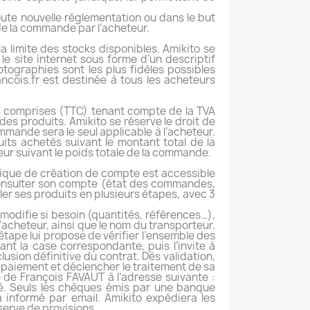
oute nouvelle réglementation ou dans le but
e de la commande par l’acheteur.
a limite des stocks disponibles. Amikito se
le site internet sous forme d’un descriptif
tographies sont les plus fidèles possibles
ncois.fr est destinée à tous les acheteurs
xes comprises (TTC) tenant compte de la TVA
es produits. Amikito se réserve le droit de
mmande sera le seul applicable à l’acheteur.
its achetés suivant le montant total de la
eur suivant le poids totale de la commande.
rique de création de compte est accessible
 consulter son compte (état des commandes,
ler ses produits en plusieurs étapes, avec 3
 modifie si besoin (quantités, références…),
 l’acheteur, ainsi que le nom du transporteur.
étape lui propose de vérifier l’ensemble des
t la case correspondante, puis l’invite à
sion définitive du contrat. Dès validation,
 paiement et déclencher le traitement de sa
de François FAVAUT à l’adresse suivante :
é. Seuls les chèques émis par une banque
 informé par email. Amikito expédiera les
erve de provisions.