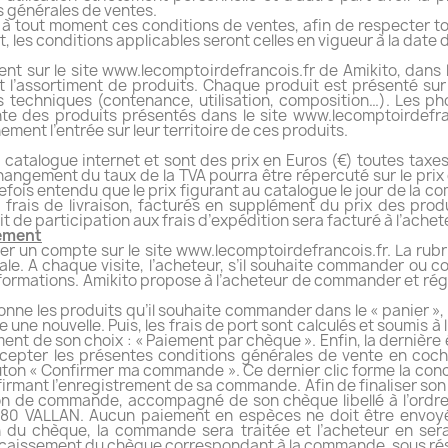
s générales de ventes.
r à tout moment ces conditions de ventes, afin de respecter t
fait, les conditions applicables seront celles en vigueur à la dat
nt sur le site www.lecomptoirdefrancois.fr de Amikito, dans l
 l’assortiment de produits. Chaque produit est présenté sur 
s techniques (contenance, utilisation, composition…). Les pho
nte des produits présentés dans le site www.lecomptoirdefra
ement l’entrée sur leur territoire de ces produits.
du catalogue internet et sont des prix en Euros (€) toutes ta
angement du taux de la TVA pourra être répercuté sur le prix d
efois entendu que le prix figurant au catalogue le jour de la co
frais de livraison, facturés en supplément du prix des produ
de participation aux frais d’expédition sera facturé à l’achet
iement
er un compte sur le site www.lecomptoirdefrancois.fr. La rub
ale. A chaque visite, l’acheteur, s’il souhaite commander ou
s informations. Amikito propose à l’acheteur de commander et rég
onne les produits qu’il souhaite commander dans le « panier »,
e une nouvelle. Puis, les frais de port sont calculés et soumis à
ment de son choix : « Paiement par chèque ». Enfin, la dernière 
cepter les présentes conditions générales de vente en cochan
ton « Confirmer ma commande ». Ce dernier clic forme la conclu
rmant l’enregistrement de sa commande. Afin de finaliser son
n de commande, accompagné de son chèque libellé à l’ordre 
580 VALLAN. Aucun paiement en espèces ne doit être envoy
 du chèque, la commande sera traitée et l’acheteur en sera
 encaissement du chèque correspondant à la commande, sous rés