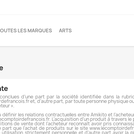
TOUTES LES MARQUES
ARTS
e
nte
conclues d’une part par la société identifiée dans la rub
rdefrancois.fr et, d’autre part, par toute personne physique 
teur ».
définir les relations contractuelles entre Amikito et l’acheteu
lecomptoirdefrancois.fr. L’acquisition d’un produit à travers l
ditions de vente dont l’acheteur reconnaît avoir pris connai
e part que l’achat de produits sur le site www.lecomptoirdef
e utilisation strictement personnelle et d’autre part avoir la 