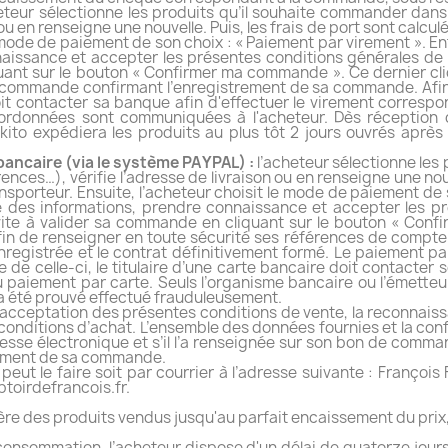
eteur sélectionne les produits qu’il souhaite commander dans l
ou en renseigne une nouvelle. Puis, les frais de port sont calcul
 mode de paiement de son choix : « Paiement par virement ». Enf
naissance et accepter les présentes conditions générales de
quant sur le bouton « Confirmer ma commande ». Ce dernier clic
de commande confirmant l’enregistrement de sa commande. Afin 
it contacter sa banque afin d'effectuer le virement corres
ordonnées sont communiquées à l'acheteur. Dès réception 
ikito expédiera les produits au plus tôt 2 jours ouvrés aprè
bancaire (via le système PAYPAL) :
l’acheteur sélectionne les
ences…), vérifie l’adresse de livraison ou en renseigne une nouv
ansporteur. Ensuite, l’acheteur choisit le mode de paiement de 
ble des informations, prendre connaissance et accepter les p
vite à valider sa commande en cliquant sur le bouton « Conf
afin de renseigner en toute sécurité ses références de compte 
registrée et le contrat définitivement formé. Le paiement pa
se de celle-ci, le titulaire d’une carte bancaire doit contacte
du paiement par carte. Seuls l’organisme bancaire ou l’émette
 a été prouvé effectué frauduleusement.
cceptation des présentes conditions de vente, la reconnaissa
 conditions d’achat. L’ensemble des données fournies et la con
esse électronique et s’il l’a renseignée sur son bon de comm
trement de sa commande.
l peut le faire soit par courrier à l’adresse suivante : Françoi
toirdefrancois.fr.
ère des produits vendus jusqu'au parfait encaissement du prix, 
 consommation, l’acheteur dispose d'un délai de quatorze jours