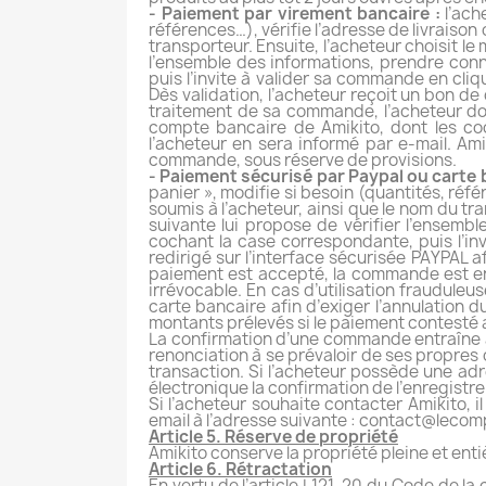
- Paiement par virement bancaire :
l’ach
références…), vérifie l’adresse de livraison 
transporteur. Ensuite, l’acheteur choisit le
l’ensemble des informations, prendre con
puis l’invite à valider sa commande en cli
Dès validation, l’acheteur reçoit un bon 
traitement de sa commande, l’acheteur do
compte bancaire de Amikito, dont les co
l’acheteur en sera informé par e-mail. Am
commande, sous réserve de provisions.
- Paiement sécurisé par Paypal ou carte 
panier », modifie si besoin (quantités, référ
soumis à l’acheteur, ainsi que le nom du tr
suivante lui propose de vérifier l’ensem
cochant la case correspondante, puis l’in
redirigé sur l’interface sécurisée PAYPAL 
paiement est accepté, la commande est en
irrévocable. En cas d’utilisation frauduleu
carte bancaire afin d’exiger l’annulation 
montants prélevés si le paiement contesté
La confirmation d’une commande entraîne a
renonciation à se prévaloir de ses propres
transaction. Si l’acheteur possède une adr
électronique la confirmation de l’enregis
Si l’acheteur souhaite contacter Amikito, i
email à l’adresse suivante : contact@lecomp
Article 5. Réserve de propriété
Amikito conserve la propriété pleine et enti
Article 6. Rétractation
En vertu de l’article L121-20 du Code de la