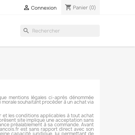
shopping_cart

Panier
(0)
Connexion
search
rique mentions légales ci-après dénommée
ou morale souhaitant procéder à un achat via
r et les conditions applicables à tout achat
e présent site implique une acceptation sans
ssance préalablement à sa commande. Avant
rancois.fr est sans rapport direct avec son
pleine capacité juridique, lui permettant de