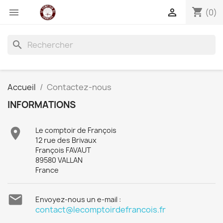
shopping_cart


(0)
search
Accueil
Contactez-nous
INFORMATIONS

Le comptoir de François
12 rue des Brivaux
François FAVAUT
89580 VALLAN
France

Envoyez-nous un e-mail :
contact@lecomptoirdefrancois.fr